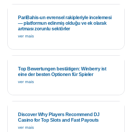
PariBahis-un evrensel rakipleriyle incelemesi
— platformun edinmiş olduğu ve ek olarak
artması zorunlu sektörler
ver mais
Top Bewertungen bestätigen: Winberry ist
eine der besten Optionen für Spieler
ver mais
Discover Why Players Recommend DJ
Casino for Top Slots and Fast Payouts
ver mais