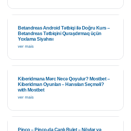
Betandreas Android Tətbiqi ilə Doğru Kurs –
Betandreas Tətbiqini Quraşdırmaq üçün
Yoxlama Siyahısı
ver mais
Kiberidmana Mərc Necə Qoyulur? Mostbet –
Kiberidman Oyunları – Hansıları Seçməli?
with Mostbet
ver mais
Pinco – Pinco-da Canlı Rulet – Növlər və