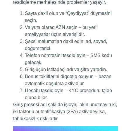
təsdiqləmə mərhələsində problemlər yaşayır.
Sayta daxil olun və “Qeydiyyat” düyməsini
seçin.
Valyuta olaraq AZN seçin – bu yerli
əməliyyatlar üçün əlverişlidir.
Şəxsi məlumatları daxil edin: ad, soyad,
doğum tarixi.
Telefon nömrəsini təsdiqləyin – SMS kodu
gələcək.
Giriş üçün istifadəçi adı və şifrə yaradın.
Bonus təkliflərini diqqətlə oxuyun – bəzən
avtomatik qoşulma aktiv olur.
Hesabı təsdiqləyin – KYC proseduru tələb
oluna bilər.
Giriş prosesi adi şəkildə işləyir, lakin unutmayın ki,
iki faktorlu autentifikasiya (2FA) aktiv deyilsə,
təhlükəsizlik riski artır.