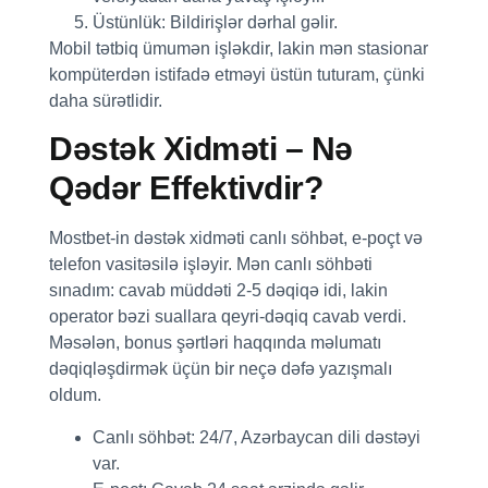
Üstünlük: Bildirişlər dərhal gəlir.
Mobil tətbiq ümumən işləkdir, lakin mən stasionar
kompüterdən istifadə etməyi üstün tuturam, çünki
daha sürətlidir.
Dəstək Xidməti – Nə
Qədər Effektivdir?
Mostbet-in dəstək xidməti canlı söhbət, e-poçt və
telefon vasitəsilə işləyir. Mən canlı söhbəti
sınadım: cavab müddəti 2-5 dəqiqə idi, lakin
operator bəzi suallara qeyri-dəqiq cavab verdi.
Məsələn, bonus şərtləri haqqında məlumatı
dəqiqləşdirmək üçün bir neçə dəfə yazışmalı
oldum.
Canlı söhbət: 24/7, Azərbaycan dili dəstəyi
var.