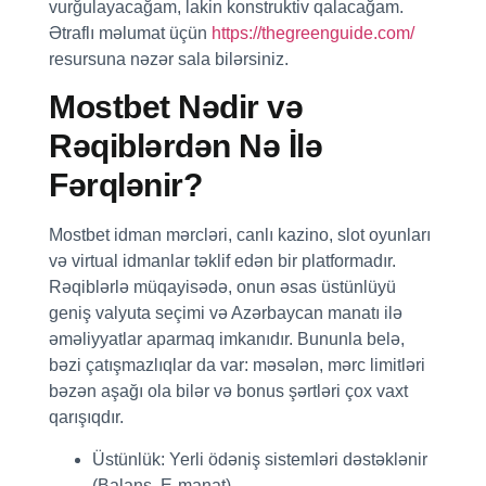
vurğulayacağam, lakin konstruktiv qalacağam.
Ətraflı məlumat üçün
https://thegreenguide.com/
resursuna nəzər sala bilərsiniz.
Mostbet Nədir və
Rəqiblərdən Nə İlə
Fərqlənir?
Mostbet idman mərcləri, canlı kazino, slot oyunları
və virtual idmanlar təklif edən bir platformadır.
Rəqiblərlə müqayisədə, onun əsas üstünlüyü
geniş valyuta seçimi və Azərbaycan manatı ilə
əməliyyatlar aparmaq imkanıdır. Bununla belə,
bəzi çatışmazlıqlar da var: məsələn, mərc limitləri
bəzən aşağı ola bilər və bonus şərtləri çox vaxt
qarışıqdır.
Üstünlük: Yerli ödəniş sistemləri dəstəklənir
(Balans, E-manat).