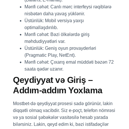
Mənfi cəhət: Canlı mərc interfeysi rəqiblərə
nisbətən daha yavaş yüklənir.
Üstünlük: Mobil versiya yaxşı
optimallaşdırılıb.
Mənfi cəhət: Bəzi ölkələrdə giriş
məhdudiyyətləri var.
Üstünlük: Geniş oyun provayderləri
(Pragmatic Play, NetEnt).
Mənfi cəhət: Çıxarış emal müddəti bəzən 72
saata qədər uzanır.
Qeydiyyat və Giriş –
Addım-addım Yoxlama
Mostbet-də qeydiyyat prosesi sadə görünür, lakin
diqqətli olmaq vacibdir. Siz e-poçt, telefon nömrəsi
və ya sosial şəbəkələr vasitəsilə hesab yarada
bilərsiniz. Lakin, qeyd edim ki, bəzi istifadəçilər