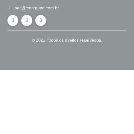
sac@cmsgrupo.com.br
© 2022 Todos os direitos reservados.