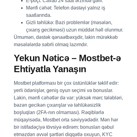
E-poçt: Cavab 24 saat ərzində gəlir.
Mənfi cəhət: Telefon dəstəyi yalnız iş
saatlarında.
Gizli təhlükə: Bəzi problemlər (məsələn,
çıxarış gecikməsi) uzun müddət həll olunmur.
Ümumən, dəstək qənaətbəxşdir, lakin mürəkkəb
məsələlərdə səbrli olmaq lazımdır.
Yekun Nəticə – Mostbet-ə
Ehtiyatla Yanaşın
Mostbet platforması bir çox üstünlüklər təklif edir:
yerli ödənişlər, geniş oyun seçimi və bonuslar.
Lakin, mənfi cəhətlər də var: yüksək mərc tələbləri,
bəzən gecikən çıxarışlar və təhlükəsizlik
boşluqları (2FA-nın olmaması). Rəqiblərlə
müqayisədə, Mostbet orta səviyyədədir. Mən hər
bir istifadəçiyə tövsiyə edirəm: bonusları qəbul
etməzdən əvvəl şərtləri diqqətlə oxuyun, KYC