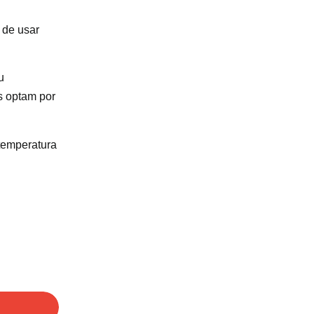
 de usar
u
s optam por
 temperatura