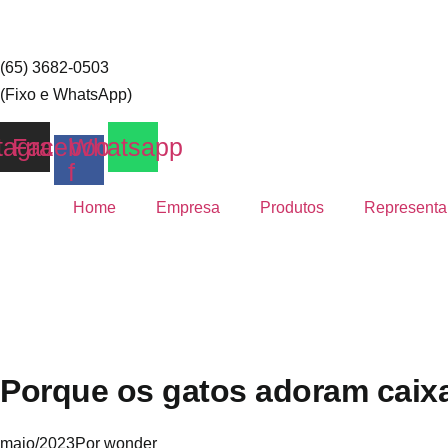
(65) 3682-0503
(Fixo e WhatsApp)
tagram
Facebook-
Whatsapp
f
Home
Empresa
Produtos
Representa
Porque os gatos adoram caix
maio/2023
Por
wonder